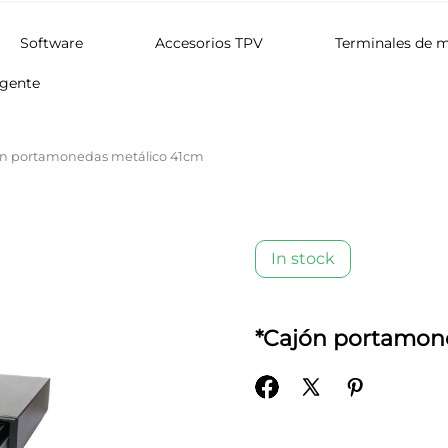
Software
Accesorios TPV
Terminales de 
igente
ón portamonedas metálico 41cm
In stock
*Cajón portamon