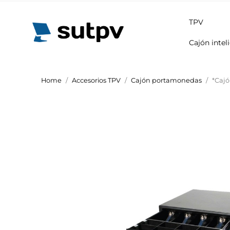
TPV
Cajón intel
Home
Accesorios TPV
Cajón portamonedas
*Caj