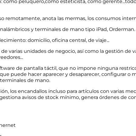
ión: como peluquero,como esteticista, como gerente...to
luso remotamente, anota las mermas, los consumos intern
inalámbricos y terminales de mano tipo iPad, Orderman.
imiento: domicilio, oficina central, de viaje...
 de varias unidades de negocio, así como la gestión de v
eedores...
tware de pantalla táctil, que no impone ninguna restricci
, que puede hacer aparecer y desaparecer, configurar o mo
 terminales de mano.
ón, los encandallos incluso para artículos con varias med
gestiona avisos de stock mínimo, genera órdenes de com
hernet