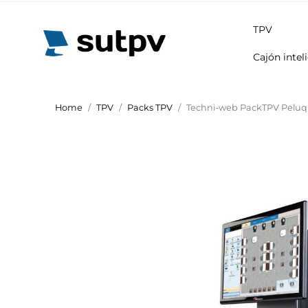
TPV
Cajón intel
Home
TPV
Packs TPV
Techni-web PackTPV Peluq