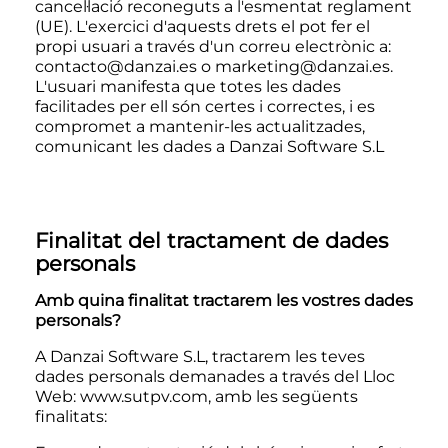
cancel·lació reconeguts a l'esmentat reglament
(UE). L'exercici d'aquests drets el pot fer el
propi usuari a través d'un correu electrònic a:
contacto@danzai.es
o
marketing@danzai.es
.
L'usuari manifesta que totes les dades
facilitades per ell són certes i correctes, i es
compromet a mantenir-les actualitzades,
comunicant les dades a Danzai Software S.L
Finalitat del tractament de dades
personals
Amb quina finalitat tractarem les vostres dades
personals?
A Danzai Software S.L, tractarem les teves
dades personals demanades a través del Lloc
Web:
www.sutpv.com
, amb les següents
finalitats: