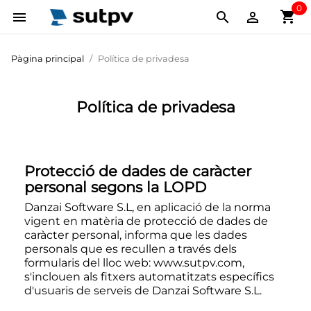
0
shopping_cart



Pàgina principal
Política de privadesa
Política de privadesa
Protecció de dades de caràcter
personal segons la LOPD
Danzai Software S.L, en aplicació de la norma
vigent en matèria de protecció de dades de
caràcter personal, informa que les dades
personals que es recullen a través dels
formularis del lloc web:
www.sutpv.com
,
s'inclouen als fitxers automatitzats específics
d'usuaris de serveis de Danzai Software S.L.