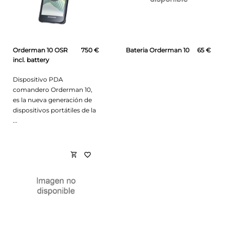
Orderman 10 OSR
750 €
Bateria Orderman 10
65 €
incl. battery
Dispositivo PDA
comandero Orderman 10,
es la nueva generación de
dispositivos portátiles de la
...
shopping_cart
favorite_border