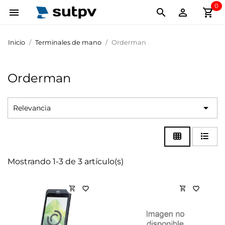
0
shopping_cart



Inicio
Terminales de mano
Orderman
Orderman

Relevancia
Mostrando 1-3 de 3 artículo(s)
shopping_cart
shopping_cart
favorite_border
favorite_border