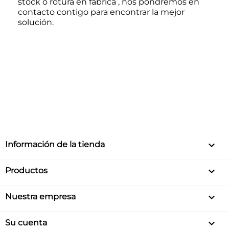
stock o rotura en fábrica , nos pondremos en
contacto contigo para encontrar la mejor
solución.
keyboard_arrow_down
Información de la tienda

Productos

Nuestra empresa

Su cuenta