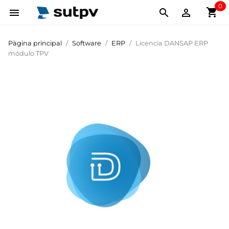
0
shopping_cart



Pàgina principal
Software
ERP
Licencia DANSAP ERP
módulo TPV