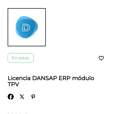
favorite_border
En estoc
Licencia DANSAP ERP módulo
TPV