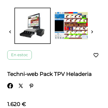


favorite_border
En estoc
Techni-web Pack TPV Heladeria
1.620 €