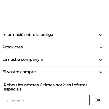
keyboard_arrow_down
Informació sobre la botiga

Productes

La nostra companyia

El vostre compte
Rebeu les nostres últimes notícies i ofertes
especials