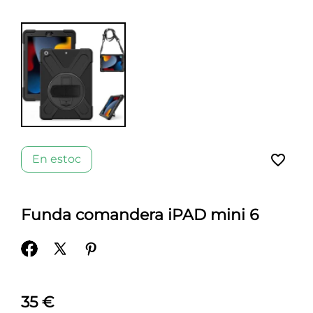
favorite_border
En estoc
Funda comandera iPAD mini 6
35 €