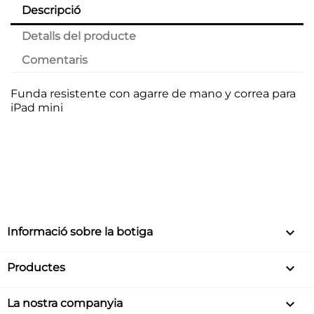
Descripció
Detalls del producte
Comentaris
Funda resistente con agarre de mano y correa para
iPad mini
keyboard_arrow_down
Informació sobre la botiga

Productes

La nostra companyia