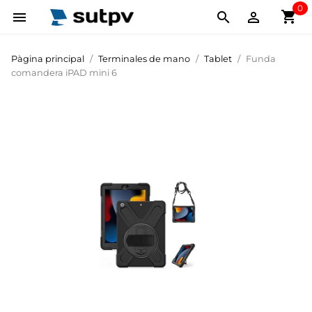
0
shopping_cart



Pàgina principal
Terminales de mano
Tablet
Funda
comandera iPAD mini 6