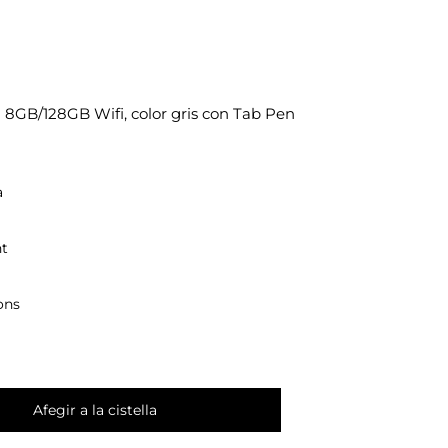
" 8GB/128GB Wifi, color gris con Tab Pen
a
nt
ons
Afegir a la cistella