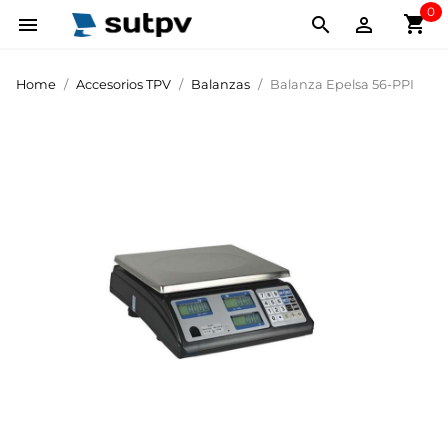
0
shopping_cart



Home
Accesorios TPV
Balanzas
Balanza Epelsa 56-PPI