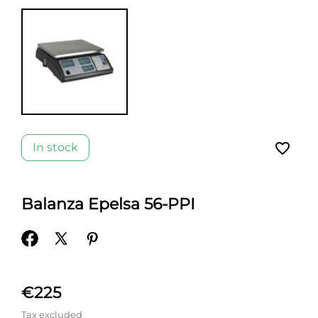
favorite_border
In stock
Balanza Epelsa 56-PPI
€225
Tax excluded