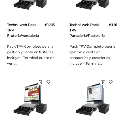
Techni-web Pack
€1,815
Techni-web Pack
€1,815
TPV
TPV
Frutería/Verdulería
Panadería/Pastelería
Pack TPV Completo para la
Pack TPV Completo para la
gestión y venta en fruterías,
gestión y venta en
incluye: - Terminal punto de
panaderías y pastelerías,
vent...
incluye: - Termina...
shopping_cart
shopping_cart
favorite_border
favorite_border