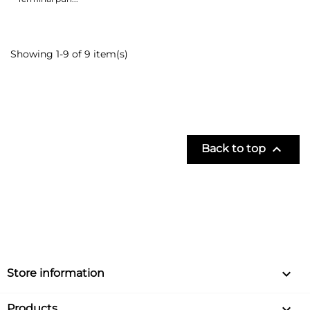
Showing 1-9 of 9 item(s)

Back to top
keyboard_arrow_down
Store information

Products