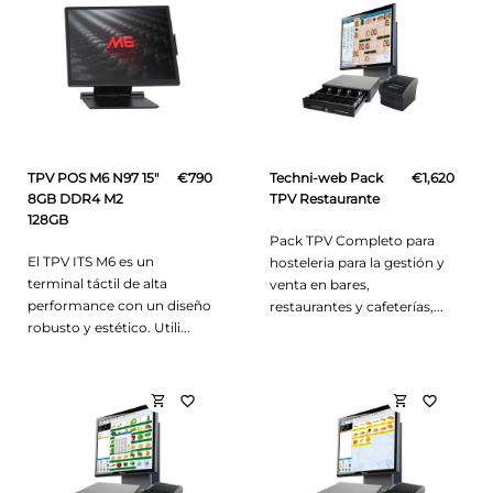
TPV POS M6 N97 15"
€790
Techni-web Pack
€1,620
8GB DDR4 M2
TPV Restaurante
128GB
Pack TPV Completo para
El TPV ITS M6 es un
hosteleria para la gestión y
terminal táctil de alta
venta en bares,
performance con un diseño
restaurantes y cafeterías,...
robusto y estético. Utili...
shopping_cart
shopping_cart
favorite_border
favorite_border