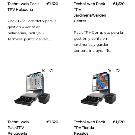
Techni-web Pack
€1,620
Techni-web Pack
€1,620
TPV Heladeria
TPV
Jardinería/Garden
Pack TPV Completo para la
Center
gestión y venta en
Pack TPV Completo para la
heladerías, incluye: -
gestión y venta en
Terminal punto de ven...
jardinerías y garden
centers, incluye: - Ter...
shopping_cart
shopping_cart
favorite_border
favorite_border
Techni-web
€1,620
Techni-web Pack
€1,620
PackTPV
TPV Tienda
Peluquería
Regalos