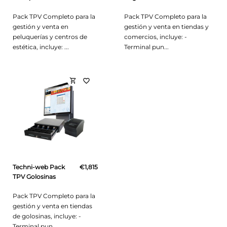
Pack TPV Completo para la
Pack TPV Completo para la
gestión y venta en
gestión y venta en tiendas y
peluquerías y centros de
comercios, incluye: -
estética, incluye: ...
Terminal pun...
shopping_cart
favorite_border
Techni-web Pack
€1,815
TPV Golosinas
Pack TPV Completo para la
gestión y venta en tiendas
de golosinas, incluye: -
Terminal pun...