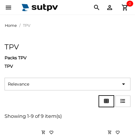
0
shopping_cart



Home
TPV
TPV
Packs TPV
TPV

Relevance
Showing 1-9 of 9 item(s)
shopping_cart
shopping_cart
favorite_border
favorite_border