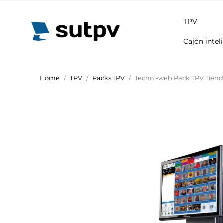
TPV
Cajón intel
Home
TPV
Packs TPV
Techni-web Pack TPV Tiend