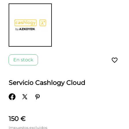
favorite_border
En stock
Servicio Cashlogy Cloud
150 €
Impuestos excluidos