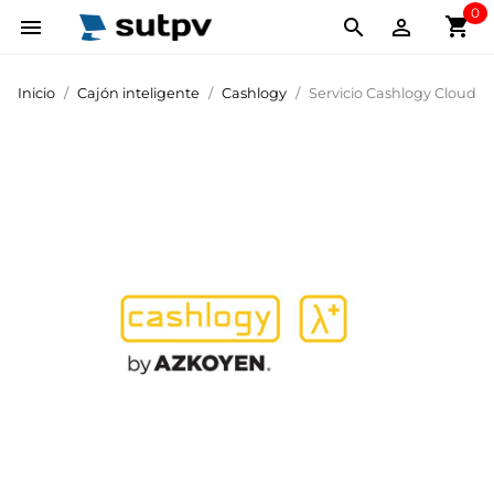
0
shopping_cart



Inicio
Cajón inteligente
Cashlogy
Servicio Cashlogy Cloud