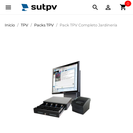
0
shopping_cart



Inicio
TPV
Packs TPV
Pack TPV Completo Jardinería