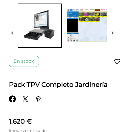


favorite_border
En stock
Pack TPV Completo Jardinería
1.620 €
Impuestos excluidos